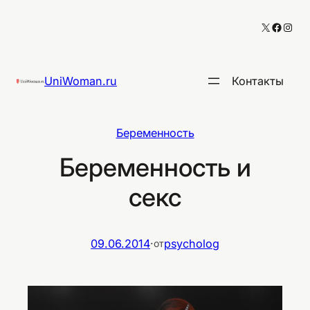
Перейти
X
Facebo
Inst
к
содержимому
UniWoman.ru
Контакты
Беременность
Беременность и
секс
09.06.2014
·
psycholog
от