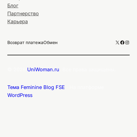
Блог
Партнерство
Карьера
X
Facebo
Inst
Возврат платежа
Обмен
© 2026
UniWoman.ru
. Все права защищены.
Тема Feminine Blog FSE
⋅ На платформе
WordPress