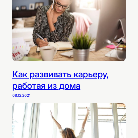
о
р
о
д
и
н
о
й
Как развивать карьеру,
работая из дома
08.12.2021