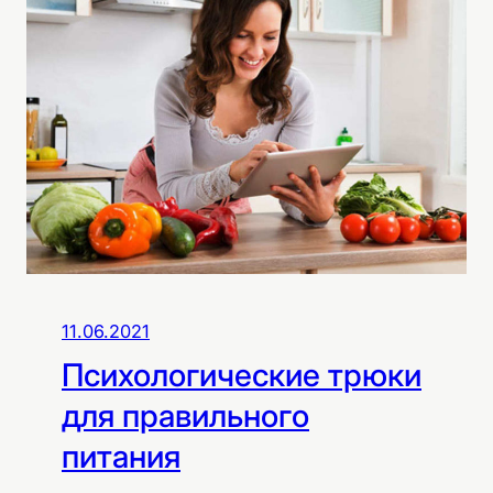
т
е
и
з
б
а
в
и
т
ь
с
я
11.06.2021
о
Психологические трюки
т
ж
для правильного
и
питания
р
а