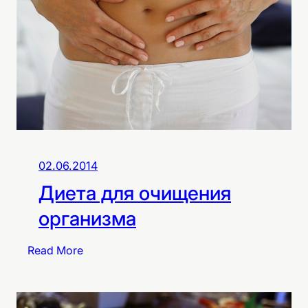
о
д
ж
и
д
л
я
п
о
х
02.06.2014
у
Диета для очищения
д
е
организма
н
и
:
Read More
я
Д
и
е