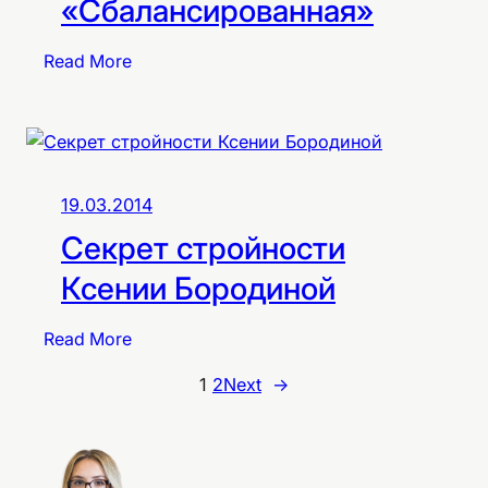
«Сбалансированная»
:
Read More
Д
и
е
т
а
19.03.2014
«
Секрет стройности
С
б
Ксении Бородиной
а
л
:
Read More
а
С
1
2
Next
→
н
е
с
к
и
р
р
е