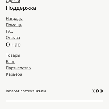
Сделки
Поддержка
Награды
Помощь
FAQ
Отзыва
О нас
Товары
Блог
Партнерство
Карьера
X
Facebo
Inst
Возврат платежа
Обмен