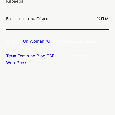
Карьера
X
Facebo
Inst
Возврат платежа
Обмен
© 2026
UniWoman.ru
. Все права защищены.
Тема Feminine Blog FSE
⋅ На платформе
WordPress