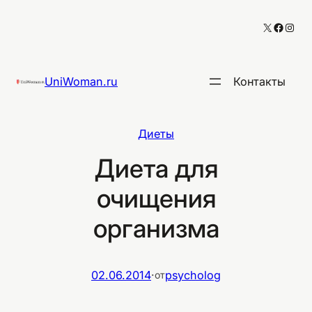
Перейти
X
Facebo
Inst
к
содержимому
UniWoman.ru
Контакты
Диеты
Диета для
очищения
организма
02.06.2014
·
psycholog
от