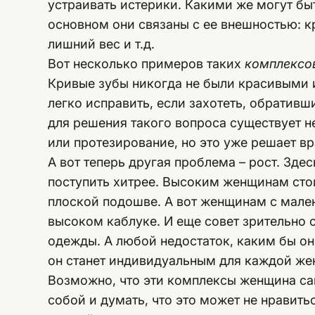
устраивать истерики. Какими же могут б
основном они связаны с ее внешностью: к
лишний вес и т.д.
Вот несколько примеров таких
комплексо
Кривые зубы никогда не были красивыми 
легко исправить, если захотеть, обративш
для решения такого вопроса существует н
или протезирование, но это уже решает вр
А вот теперь другая проблема – рост. Зде
поступить хитрее. Высоким женщинам стои
плоской подошве. А вот женщинам с мале
высоком каблуке. И еще совет зрительно
одежды. А любой недостаток, каким бы о
он станет индивидуальным для каждой жен
Возможно, что эти комплексы женщина сам
собой и думать, что это может не нравить