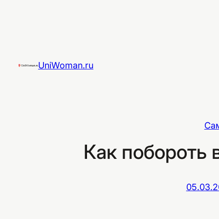
Перейти
к
содержимому
UniWoman.ru
Са
Как побороть 
05.03.2