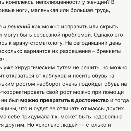
ыть комплексы неполноценности у женщин? В
ривые ноги, маленькая или большая грудь,
в и
решений
как можно исправить или скрыть.
и могут быть серьезной проблемой. Однако это
ись к врачу-стоматологу. На сегодняшний день
есколько вариантов их разрешения – бреккеты
ач.
сь уже хирургическим путем не решить, но можно
т отказаться от каблуков и носить обувь на
ньким ростом наоборот очень подойдет обувь на
 откорректировать свой рост можно при помощи
н ни был
можно
превратить в достоинство
и тогда
щины, что и будет ее отличать от массы других.
а себе придумала т.к. может быть недовольна
ся другим. Но «сколько людей — столько и