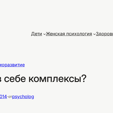
Дети
Женская психология
Здоров
моразвитие
в себе комплексы?
014
·
psycholog
от