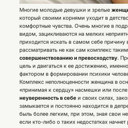
Многие молодые девушки и зрелые
женщи
который своими корнями уходит в детство
комфортные чувства. Очень многие в под
видом, зацикливаются на мелких неприят
приходится искать в самом себе причину
рассматривать не как сам комплекс таким,
совершенствованию и превосходству
. П
цель и двигаться к ее достижению, именн
фактором в формировании психики челове
Комплекс неполноценности женщина в осн
«принимая к сердцу» насмешки или после
неуверенность в себе
и своих силах, зак
замыкается и постоянно находится в депр
быль более легким, при этом, зная свои н
если кто-либо о таких недостатках начнет 