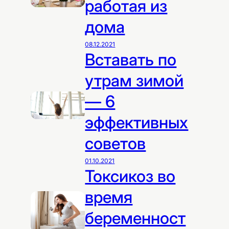
работая из
дома
08.12.2021
Вставать по
утрам зимой
— 6
эффективных
советов
01.10.2021
Токсикоз во
время
беременност