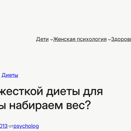
Дети
Женская психология
Здоров
Диеты
жесткой диеты для
ы набираем вес?
013
·
psycholog
от