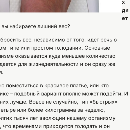
х
ди
ет
о вы набираете лишний вес?
бросить вес, независимо от того, идет речь о
ном типе или простом голодании. Основные
низме оказывается куда меньшее количество
дается для жизнедеятельности и он сразу же
я.
но поместиться в красивое платье, или кто
ике – подобный вариант вполне может подойти. И
них лучше. Вовсе не случайно, тип «быстрых»
 четыре или более килограмма за неделю,
олгих тысяч лет эволюции нашему организму
, что временами приходится голодать и он