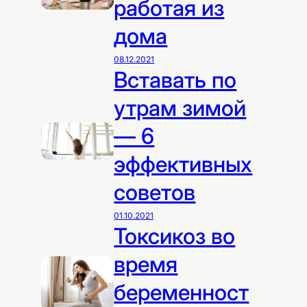
работая из
дома
08.12.2021
Вставать по
утрам зимой
— 6
эффективных
советов
01.10.2021
Токсикоз во
время
беременност