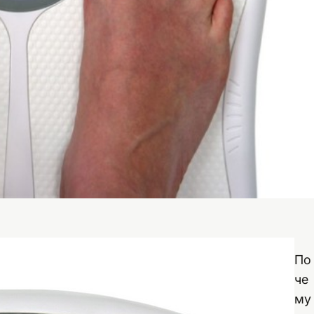
По
че
му