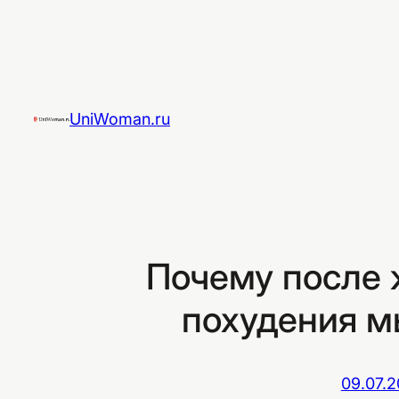
Перейти
к
содержимому
UniWoman.ru
Почему после 
похудения м
09.07.2