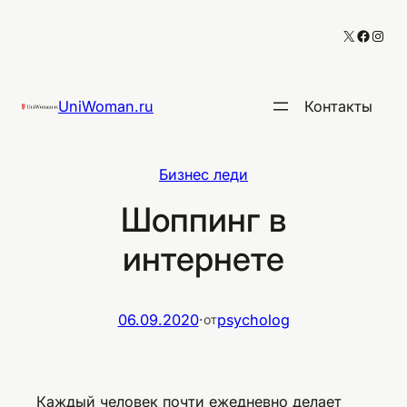
Перейти
X
Facebo
Inst
к
содержимому
UniWoman.ru
Контакты
Бизнес леди
Шоппинг в
интернете
06.09.2020
·
psycholog
от
Каждый человек почти ежедневно делает