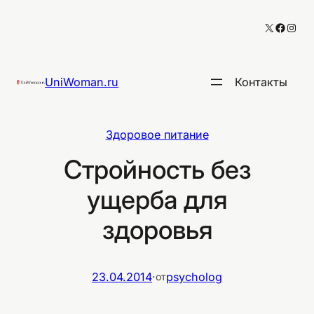
Перейти
X
Facebo
Inst
к
содержимому
UniWoman.ru
Контакты
Здоровое питание
Стройность без
ущерба для
здоровья
23.04.2014
·
psycholog
от