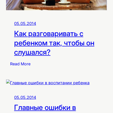
т
м
а
е
н
н
и
н
05.05.2014
е
о
Как разговаривать с
в
с
о
ребенком так, чтобы он
т
в
и
слушался?
р
е
:
Read More
м
К
я
а
б
к
е
р
р
а
е
05.05.2014
з
м
Главные ошибки в
г
е