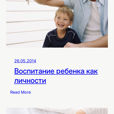
26.05.2014
Воспитание ребенка как
личности
:
Read More
В
о
с