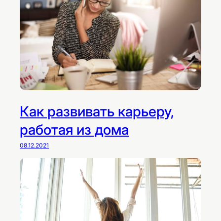
с
ь
?
Как развивать карьеру,
работая из дома
08.12.2021