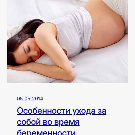
п
и
т
а
н
и
е
р
е
б
е
н
к
05.05.2014
а
Особенности ухода за
к
а
собой во время
к
беременности
л