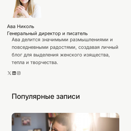
т
е
р
в
а
е
х
Ава Николь
с
о
Генеральный директор и писатель
т
Ава делится значимыми размышлениями и
в
и
повседневными радостями, создавая личный
р
блог для выделения женского изящества,
е
тепла и творчества.
б
е
X
LinkedIn
Instagram
н
к
а
Популярные записи
н
а
с
м
е