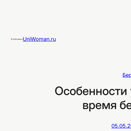
Перейти
к
содержимому
UniWoman.ru
Бе
Особенности 
время б
05.05.2