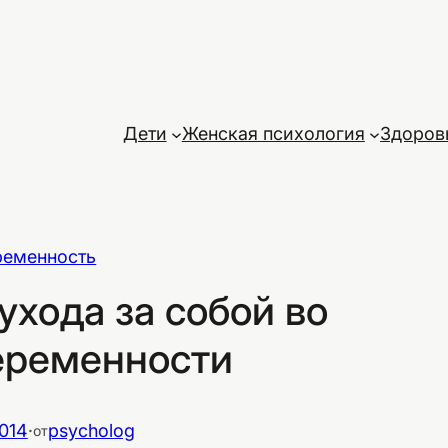
Дети
Женская психология
Здоров
ременность
ухода за собой во
еременности
014
·
psycholog
от