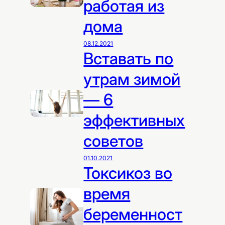
работая из
дома
08.12.2021
Вставать по
утрам зимой
— 6
эффективных
советов
01.10.2021
Токсикоз во
время
беременност