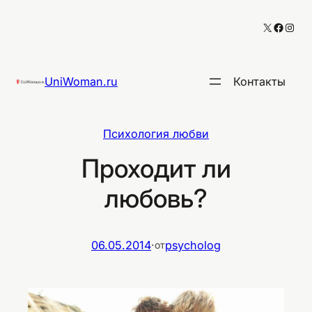
Перейти
X
Facebo
Inst
к
содержимому
UniWoman.ru
Контакты
Психология любви
Проходит ли
любовь?
06.05.2014
·
psycholog
от