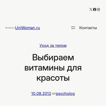
Перейти
X
Facebo
Inst
к
содержимому
UniWoman.ru
Контакты
Уход за телом
Выбираем
витамины для
красоты
10.09.2012
·
psycholog
от