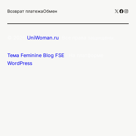
X
Facebo
Inst
Возврат платежа
Обмен
© 2026
UniWoman.ru
. Все права защищены.
Тема Feminine Blog FSE
⋅ На платформе
WordPress