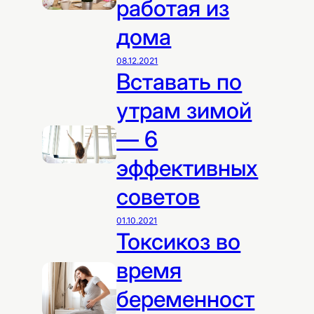
работая из
дома
08.12.2021
Вставать по
утрам зимой
— 6
эффективных
советов
01.10.2021
Токсикоз во
время
беременност