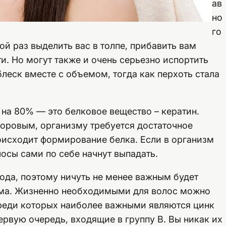
ав
но
го
й раз выделить вас в толпе, прибавить вам
и. Но могут также и очень серьезно испортить
блеск вместе с объемом, тогда как перхоть стала
на 80% — это белковое вещество – кератин.
доровым, организму требуется достаточное
оисходит формирование белка. Если в организм
лосы сами по себе начнут выпадать.
вода, поэтому ничуть не менее важным будет
има. Жизненно необходимыми для волос можно
среди которых наиболее важными являются цинк
ервую очередь, входящие в группу В. Вы никак их