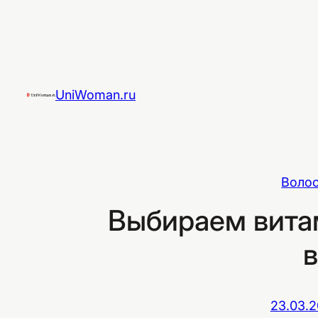
Перейти
к
содержимому
UniWoman.ru
Волос
Выбираем вита
23.03.2