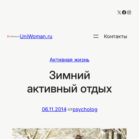
Перейти
X
Facebo
Inst
к
содержимому
UniWoman.ru
Контакты
Активная жизнь
Зимний
активный отдых
06.11.2014
·
psycholog
от