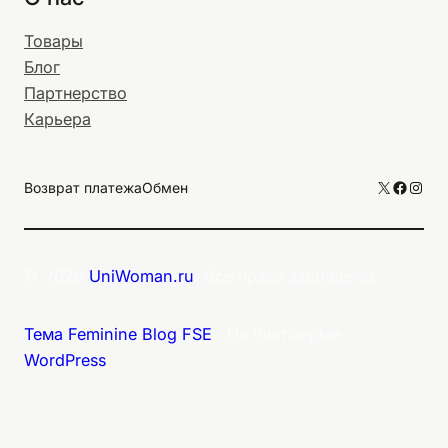
Товары
Блог
Партнерство
Карьера
X
Facebo
Inst
Возврат платежа
Обмен
© 2026
UniWoman.ru
. Все права защищены.
Тема Feminine Blog FSE
⋅ На платформе
WordPress