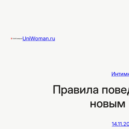
Перейти
к
содержимому
UniWoman.ru
Интим
Правила пове
новым 
14.11.2