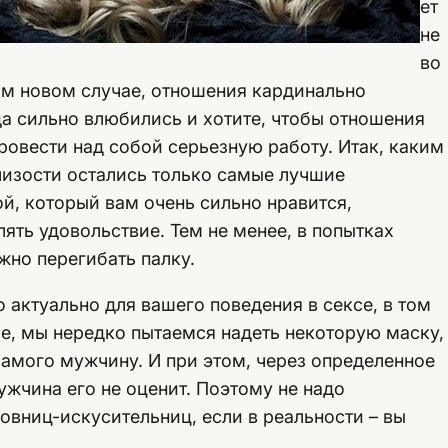
ет
не
во
ом новом случае, отношения кардинально
да сильно влюбились и хотите, чтобы отношения
ровести над собой серьезную работу. Итак, каким
лизости остались только самые лучшие
ой, который вам очень сильно нравится,
ять удовольствие. Тем не менее, в попытках
жно перегибать палку.
 актуально для вашего поведения в сексе, в том
ие, мы нередко пытаемся надеть некоторую маску,
самого мужчину. И при этом, через определенное
ужчина его не оценит. Поэтому не надо
овниц-искусительниц, если в реальности – вы