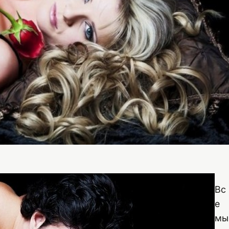
Вс
е
мы