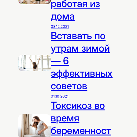
работая из
дома
08.12.2021
Вставать по
утрам зимой
— 6
эффективных
советов
01.10.2021
Токсикоз во
время
беременност